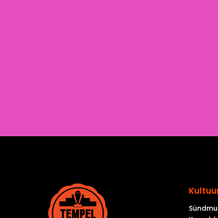
Kultuu
Sündmu