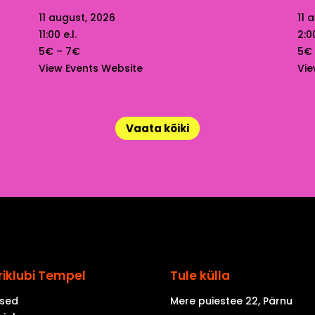
11 august, 2026
11 
11:00 e.l.
2:00
5€ – 7€
5€
View Events Website
Vie
Vaata kõiki
riklubi Tempel
Tule külla
sed
Mere puiestee 22, Pärnu