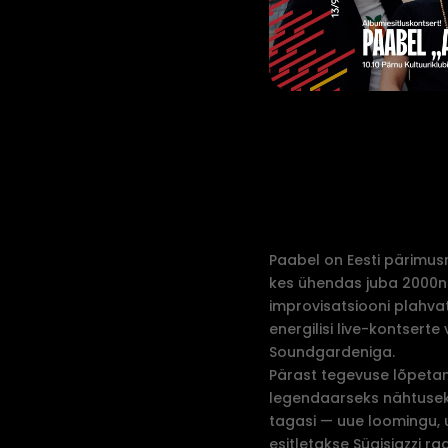
Paabel on Eesti pärimu
kes ühendas juba 2000nda
improvisatsiooni plahvat
energilisi live-kontserte 
Soundgardeniga.
Pärast tegevuse lõpetami
legendaarseks nähtuseks
tagasi — uue loomingu, 
esitletakse Sügisjazzi ra