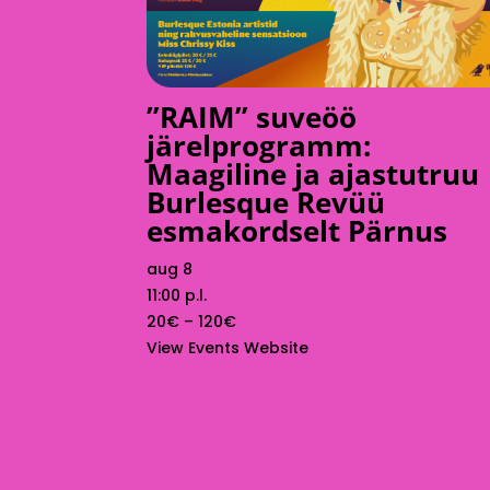
”RAIM” suveöö
järelprogramm:
Maagiline ja ajastutruu
Burlesque Revüü
esmakordselt Pärnus
aug 8
11:00 p.l.
20€ – 120€
View Events Website