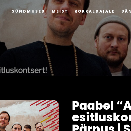
SÜNDMUSED
MEIST
KORRALDAJALE
BÄ
Paabel “A
esitlusko
Pärnus | 