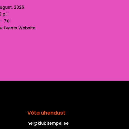
august, 2026
 p.l.
 – 7€
w Events Website
Võta ühendust
hei@klubitempel.ee