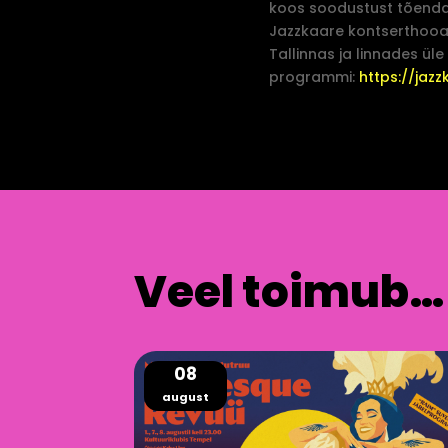
koos soodustust tõend
Jazzkaare kontserthooaja
Tallinnas ja linnades üle
programmi:
https://jaz
Veel toimub…
08
august