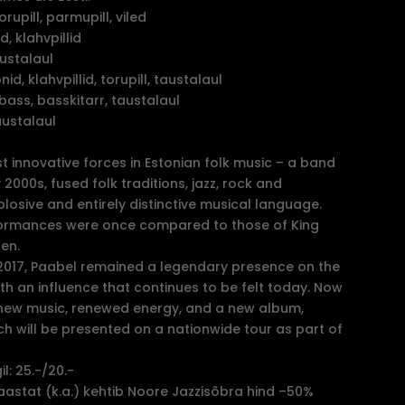
rupill, parmupill, viled
d, klahvpillid
ustalaul
d, klahvpillid, torupill, taustalaul
ass, basskitarr, taustalaul
austalaul
t innovative forces in Estonian folk music – a band
y 2000s, fused folk traditions, jazz, rock and
plosive and entirely distinctive musical language.
rformances were once compared to those of King
en.
 2017, Paabel remained a legendary presence on the
th an influence that continues to be felt today. Now
 new music, renewed energy, and a new album,
ich will be presented on a nationwide tour as part of
l: 25.-/20.-
aastat (k.a.) kehtib Noore Jazzisõbra hind –50%