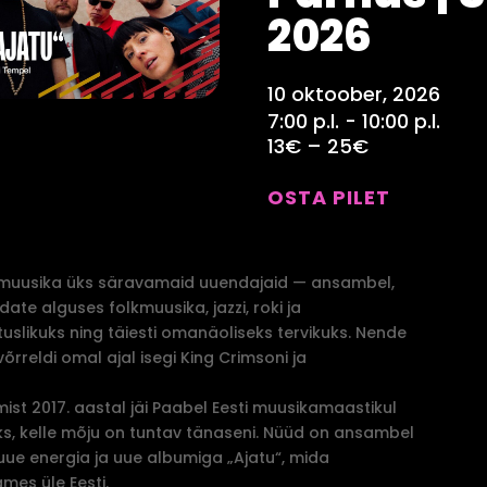
2026
10 oktoober, 2026
7:00 p.l. - 10:00 p.l.
13€ – 25€
OSTA PILET
smuusika üks säravamaid uuendajaid — ansambel,
te alguses folkmuusika, jazzi, roki ja
uslikuks ning täiesti omanäoliseks tervikuks. Nende
võrreldi omal ajal isegi King Crimsoni ja
st 2017. aastal jäi Paabel Eesti muusikamaastikul
, kelle mõju on tuntav tänaseni. Nüüd on ansambel
uue energia ja uue albumiga „Ajatu“, mida
ames üle Eesti.