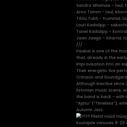
Sandra Sillamaa – laul, to
Arno Tamm – laul, kitarri
Tõnu Tubli – trummid, ta
Lauri Kadalipp – saksofoni
Tanel Kadalipp – kontrab
Jaan Jaago – kitarrid, t
///
Paabel is one of the mos
that, already in the earl
improvisation into an ex
Their energetic live pe
Crimson and Soundgard
Although inactive since
Estonian music scene, wi
the band is back – with
“Ajatu” (“Timeless”), wh
Autumn Jazz.
Piletid nüüd müügi
Kuulajale vanuses 8-20 