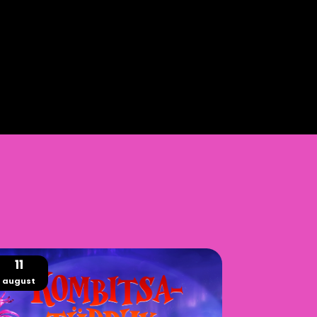
11
august