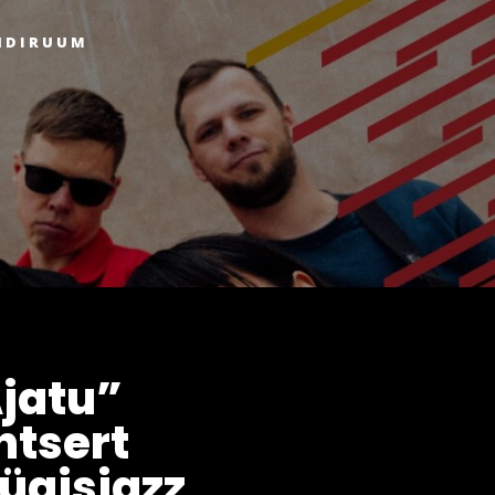
NDIRUUM
jatu”
ntsert
Sügisjazz