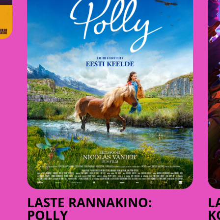
LASTE RANNAKINO:
L
POLLY
K