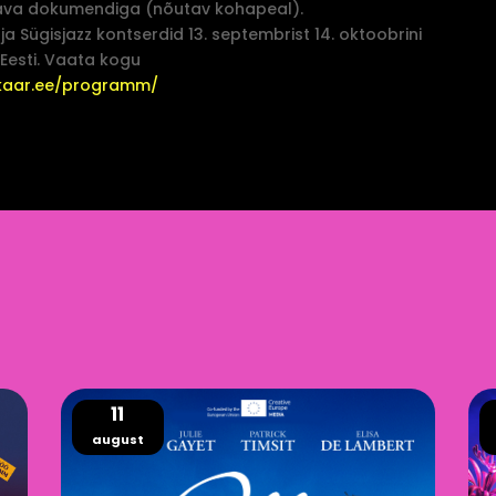
ava dokumendiga (nõutav kohapeal).
 Sügisjazz kontserdid 13. septembrist 14. oktoobrini
 Eesti. Vaata kogu
zkaar.ee/programm/
11
august