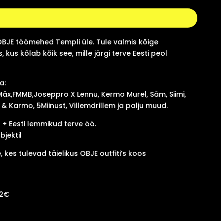
i OBJE töömehed Templi üle. Tule valmis kõige
kus kõlab kõik see, mille järgi terve Eesti peol
a:
 Mäx,FMMB,Joseppro X Lennu, Kermo Murel, Säm, Siimi,
 Karmo, 5Miinust, Villemdrillem ja palju muud.
 + Eesti lemmikud terve öö.
bjektil
 kes tulevad täielikus OBJE outfiti’s koos
 2€