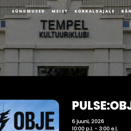
SÜNDMUSED
MEIST
KORRALDAJALE
BÄ
PULSE:OB
6 juuni, 2026
10:00 p.l. - 3:00 e.l.