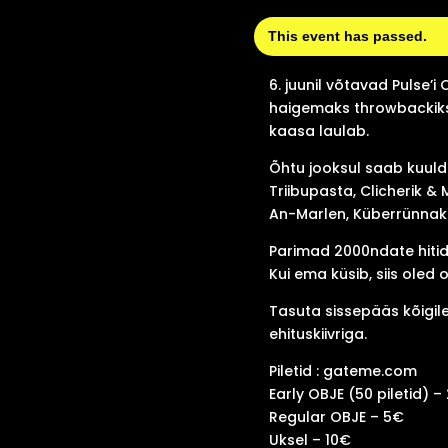
This event has passed.
6. juunil võtavad Pulse’
haigemaks throwbackiks, 
kaasa laulab.
Õhtu jooksul saab kuuld
Triibupasta, Clicherik &
An-Marlen, Küberrünnak &
Parimad 2000ndate hitid
Kui ema küsib, siis oled o
Tasuta sissepääs kõigile,
ehituskiivriga.
Piletid : gateme.com
Early OBJE (50 piletid) –
Regular OBJE – 5€
Uksel – 10€