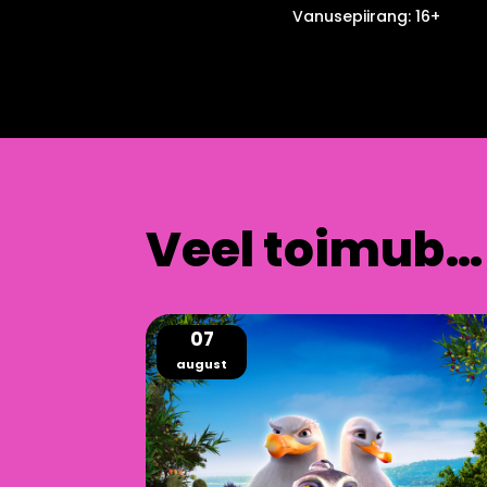
Vanusepiirang: 16+
Veel toimub…
07
august