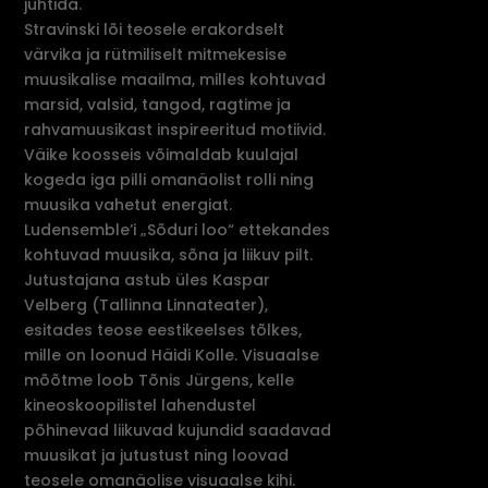
juhtida.
Stravinski lõi teosele erakordselt
värvika ja rütmiliselt mitmekesise
muusikalise maailma, milles kohtuvad
marsid, valsid, tangod, ragtime ja
rahvamuusikast inspireeritud motiivid.
Väike koosseis võimaldab kuulajal
kogeda iga pilli omanäolist rolli ning
muusika vahetut energiat.
Ludensemble’i „Sõduri loo“ ettekandes
kohtuvad muusika, sõna ja liikuv pilt.
Jutustajana astub üles Kaspar
Velberg (Tallinna Linnateater),
esitades teose eestikeelses tõlkes,
mille on loonud Häidi Kolle. Visuaalse
mõõtme loob Tõnis Jürgens, kelle
kineoskoopilistel lahendustel
põhinevad liikuvad kujundid saadavad
muusikat ja jutustust ning loovad
teosele omanäolise visuaalse kihi.