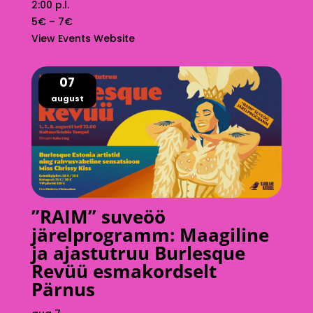
2:00 p.l.
5€ – 7€
View Events Website
07
august
”RAIM” suveöö
järelprogramm: Maagiline
ja ajastutruu Burlesque
Revüü esmakordselt
Pärnus