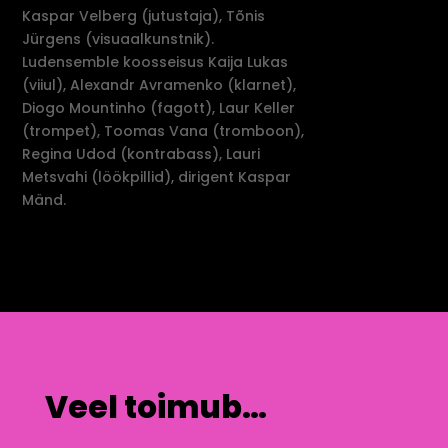
Kaspar Velberg (jutustaja), Tõnis
Jürgens (visuaalkunstnik).
Ludensemble koosseisus Kaija Lukas
(viiul), Alexandr Avramenko (klarnet),
Diogo Mountinho (fagott), Laur Keller
(trompet), Toomas Vana (tromboon),
Regina Udod (kontrabass), Lauri
Metsvahi (löökpillid), dirigent Kaspar
Mänd.
Veel toimub…