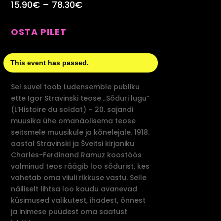
15.90€ – 78.30€
OSTA PILET
This event has passed.
Sel suvel toob Ludensemble publiku
ette Igor Stravinski teose „Sõduri lugu“
(L’Histoire du soldat) – 20. sajandi
muusika ühe omanäolisema teose
seitsmele muusikule ja kõnelejale. 1918.
aastal Stravinski ja Šveitsi kirjaniku
Charles-Ferdinand Ramuz koostöös
valminud teos räägib loo sõdurist, kes
vahetab oma viiuli rikkuse vastu. Selle
näiliselt lihtsa loo kaudu avanevad
küsimused valikutest, ihadest, õnnest
ja inimese püüdest oma saatust