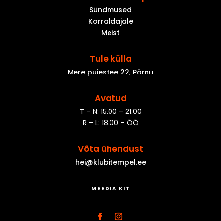
Sündmused
Korraldajale
Meist
Tule külla
Mere puiestee 22, Pärnu
Avatud
T – N: 15.00 – 21.00
R – L: 18.00 – ÖÖ
Võta ühendust
hei@klubitempel.ee
MEEDIA KIT