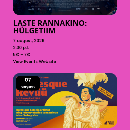
LASTE RANNAKINO:
HÜLGETIIM
7 august, 2026
2:00 p.l.
5€ – 7€
View Events Website
07
august