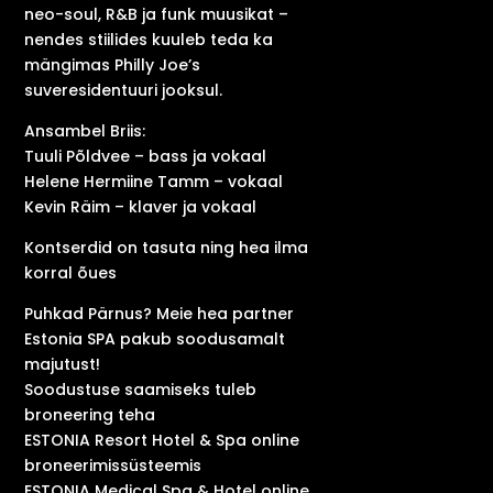
neo-soul, R&B ja funk muusikat –
nendes stiilides kuuleb teda ka
mängimas Philly Joe’s
suveresidentuuri jooksul.
Ansambel Briis:
Tuuli Põldvee – bass ja vokaal
Helene Hermiine Tamm – vokaal
Kevin Räim – klaver ja vokaal
Kontserdid on tasuta ning hea ilma
korral õues
Puhkad Pärnus? Meie hea partner
Estonia SPA pakub soodusamalt
majutust!
Soodustuse saamiseks tuleb
broneering teha
ESTONIA Resort Hotel & Spa online
broneerimissüsteemis
ESTONIA Medical Spa & Hotel online