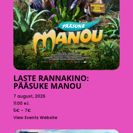
LASTE RANNAKINO:
PÄÄSUKE MANOU
7 august, 2026
11:00 e.l.
5€ – 7€
View Events Website