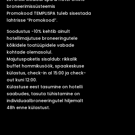
broneerimissüsteemis
Promokood TEMPLISPA tuleb sisestada
lahtrisse “Promokood”.
Soodustus -10% kehtib ainult
hotellimajutuse broneeringutele
kõikidele toatüüpidele vabade
kohtade olemasolul.
Majutuspaketis sisaldub: rikkalik
buffet hommikusöök, spaakeskuse
külastus, check-in al 15:00 ja check-
out kuni 12:00.
Külastuse eest tasumine on hotelli
saabudes, tasuta tühistamine on
individuaalbroneeringutel hiljemalt
48h enne külastust.