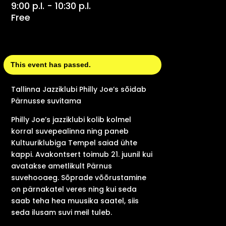
9:00 p.l. - 10:30 p.l.
Free
This event has passed.
Tallinna Jazziklubi Philly Joe’s sõidab
Pärnusse suvitama
Philly Joe’s jazziklubi kolib kolmel
korral suvepealinna ning paneb
Kultuuriklubiga Tempel saiad ühte
kappi. Avakontsert toimub 21. juunil kui
avatakse ametlikult Pärnus
suvehooaeg. Sõprade võõrustamine
on pärnakatel veres ning kui seda
saab teha hea muusika saatel, siis
seda ilusam suvi meil tuleb.