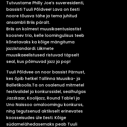
Tutvustame Philly Joe’s suveresidenti,
bassisti Tuuli Põldvee! Lava on Eesti
noore tõusva tähe ja tema juhitud
ansambli Briis päralt.
Briis on kolmest muusikaentusiastist
koosnev trio, kelle loomingulisus teeb
kõnetavaks ka kõige mängituma
jazzistandardi. Liikmete
muusikaeelistused ristuvad täpselt
seal, kus põimuvad jazz ja pop!
Tuuli Põldvee on noor bassist Pärnust,
kes õpib hetkel Tallinna Muusika- ja
Balletikoolis.Ta on osalenud mitmetel
festivalidel ja konkurssidel, sealhulgas
Jazzkaar, Koolijazz, Round Table’i ja
Uno Naissoo omaloomingu konkurss,
ning tegutsenud aktiivselt erinevates
koosseisudes üle Eesti. Kõige
südamelähedasemaks peab Tuuli