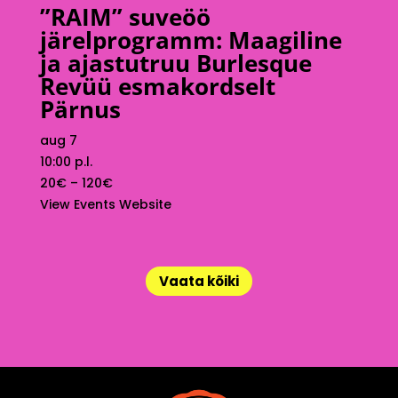
”RAIM” suveöö
järelprogramm: Maagiline
ja ajastutruu Burlesque
Revüü esmakordselt
Pärnus
aug 7
10:00 p.l.
20€ – 120€
View Events Website
Vaata kõiki