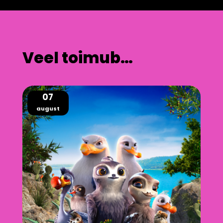
Veel toimub…
07
august